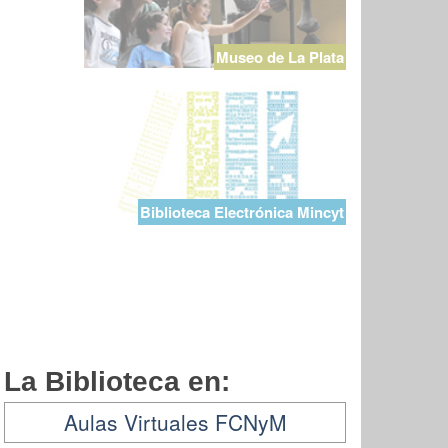
Museo de La Plata
Biblioteca Electrónica Mincyt
La Biblioteca en:
Aulas Virtuales FCNyM