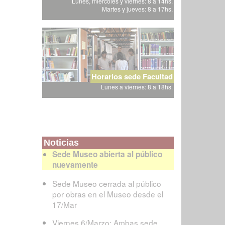
Lunes, miércoles y viernes: 8 a 14hs.
Martes y jueves: 8 a 17hs.
Horarios sede Facultad
Lunes a viernes: 8 a 18hs.
Noticias
Sede Museo abierta al público
nuevamente
Sede Museo cerrada al público
por obras en el Museo desde el
17/Mar
Viernes 6/Marzo: Ambas sede