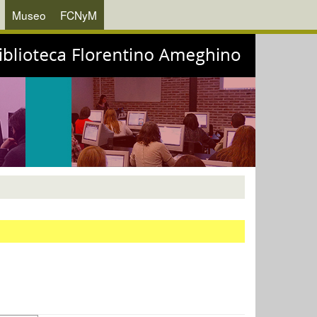
Museo
FCNyM