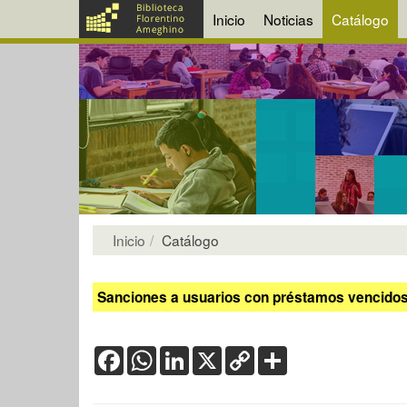
Inicio
Noticias
Catálogo
Inicio
Catálogo
Sanciones a usuarios con préstamos vencidos:
Facebook
WhatsApp
LinkedIn
X
Copy
Share
Link