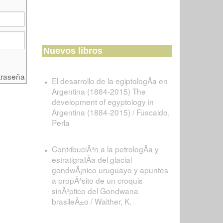
Nuevos libros
traseña
El desarrollo de la egiptologÃ­a en
Argentina (1884-2015) The
development of egyptology in
Argentina (1884-2015) / Fuscaldo,
Perla
ContribuciÃ³n a la petrologÃ­a y
estratigrafÃ­a del glacial
gondwÃ¡nico uruguayo y apuntes
a propÃ³sito de un croquis
sinÃ³ptico del Gondwana
brasileÃ±o / Walther, K.