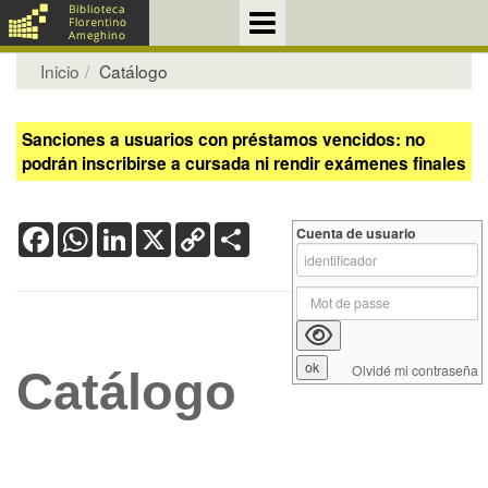
Inicio
Catálogo
Sanciones a usuarios con préstamos vencidos: no
podrán inscribirse a cursada ni rendir exámenes finales
Facebook
WhatsApp
LinkedIn
X
Copy
Share
Cuenta de usuario
Link
Olvidé mi contraseña
Catálogo