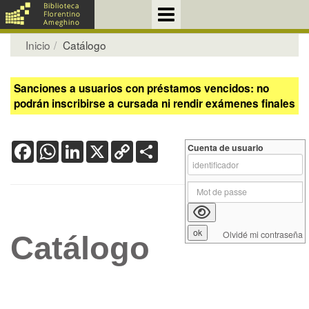
Inicio
Catálogo
Sanciones a usuarios con préstamos vencidos: no
podrán inscribirse a cursada ni rendir exámenes finales
Facebook
WhatsApp
LinkedIn
X
Copy
Share
Cuenta de usuario
Link
Olvidé mi contraseña
Catálogo