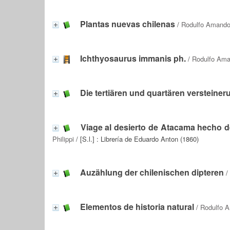
Plantas nuevas chilenas
/
Rodulfo Amando 
Ichthyosaurus immanis ph.
/
Rodulfo Ama
Die tertiären und quartären versteiner
Viage al desierto de Atacama hecho d
Philippi
/ [S.l.] : Librería de Eduardo Anton (1860)
Auzählung der chilenischen dipteren
/
Elementos de historia natural
/
Rodulfo A