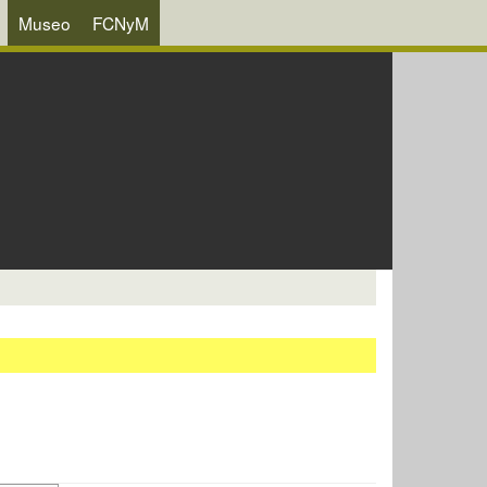
Museo
FCNyM