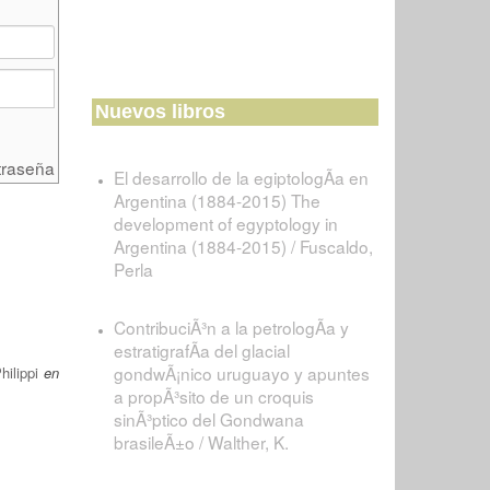
Nuevos libros
traseña
El desarrollo de la egiptologÃ­a en
Argentina (1884-2015) The
development of egyptology in
Argentina (1884-2015) / Fuscaldo,
Perla
ContribuciÃ³n a la petrologÃ­a y
estratigrafÃ­a del glacial
gondwÃ¡nico uruguayo y apuntes
ilippi
en
a propÃ³sito de un croquis
sinÃ³ptico del Gondwana
brasileÃ±o / Walther, K.