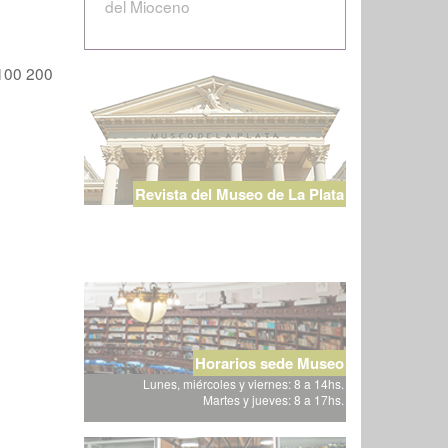
del Mioceno
100
200
Revista del Museo de La Plata
Horarios sede Museo
Lunes, miércoles y viernes: 8 a 14hs.
Martes y jueves: 8 a 17hs.