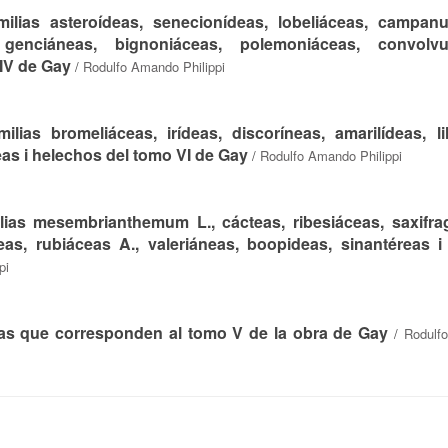
ilias asteroídeas, senecionídeas, lobeliáceas, campanu
, genciáneas, bignoniáceas, polemoniáceas, convolvu
 IV de Gay
/
Rodulfo Amando Philippi
lias bromeliáceas, irídeas, discoríneas, amarilídeas, lil
as i helechos del tomo VI de Gay
/
Rodulfo Amando Philippi
lias mesembrianthemum L., cácteas, ribesiáceas, saxifra
neas, rubiáceas A., valeriáneas, boopideas, sinantéreas 
pi
lias que corresponden al tomo V de la obra de Gay
/
Rodulf