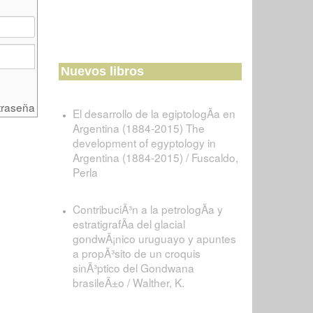
Nuevos libros
traseña
El desarrollo de la egiptologÃ­a en
Argentina (1884-2015) The
development of egyptology in
Argentina (1884-2015) / Fuscaldo,
Perla
ContribuciÃ³n a la petrologÃ­a y
estratigrafÃ­a del glacial
gondwÃ¡nico uruguayo y apuntes
a propÃ³sito de un croquis
sinÃ³ptico del Gondwana
brasileÃ±o / Walther, K.