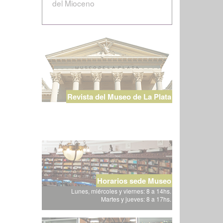
del Mioceno
Revista del Museo de La Plata
Horarios sede Museo
Lunes, miércoles y viernes: 8 a 14hs.
Martes y jueves: 8 a 17hs.