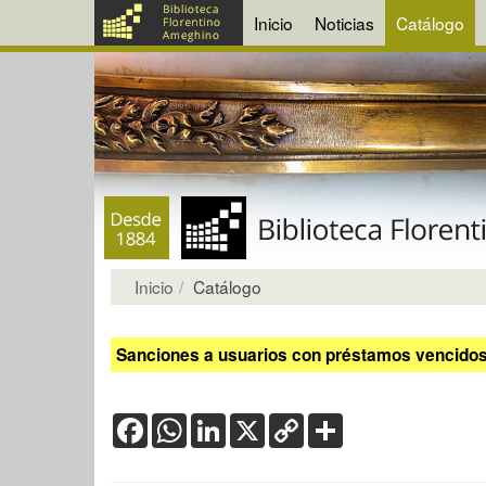
Inicio
Noticias
Catálogo
Inicio
Catálogo
Sanciones a usuarios con préstamos vencidos:
Facebook
WhatsApp
LinkedIn
X
Copy
Share
Link