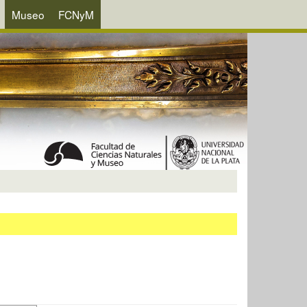
Museo
FCNyM