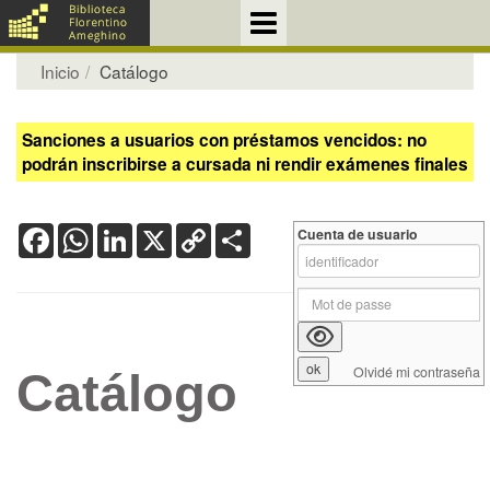
Inicio
Catálogo
Sanciones a usuarios con préstamos vencidos: no
podrán inscribirse a cursada ni rendir exámenes finales
Facebook
WhatsApp
LinkedIn
X
Copy
Share
Cuenta de usuario
Link
Olvidé mi contraseña
Catálogo