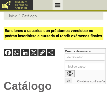
Inicio
Catálogo
Sanciones a usuarios con préstamos vencidos: no
podrán inscribirse a cursada ni rendir exámenes finales
Facebook
WhatsApp
LinkedIn
X
Copy
Share
Cuenta de usuario
Link
Olvidé mi contraseña
Catálogo