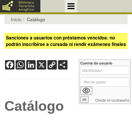
Inicio
Catálogo
Sanciones a usuarios con préstamos vencidos: no
podrán inscribirse a cursada ni rendir exámenes finales
Facebook
WhatsApp
LinkedIn
X
Copy
Share
Cuenta de usuario
Link
Olvidé mi contraseña
Catálogo