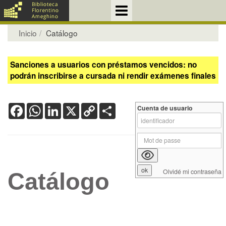
Inicio
Catálogo
Sanciones a usuarios con préstamos vencidos: no
podrán inscribirse a cursada ni rendir exámenes finales
Facebook
WhatsApp
LinkedIn
X
Copy
Share
Cuenta de usuario
Link
Olvidé mi contraseña
Catálogo