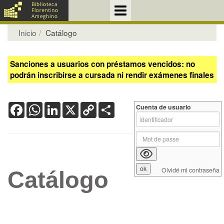
Inicio
Catálogo
Sanciones a usuarios con préstamos vencidos: no
podrán inscribirse a cursada ni rendir exámenes finales
Facebook
WhatsApp
LinkedIn
X
Copy
Share
Cuenta de usuario
Link
Olvidé mi contraseña
Catálogo