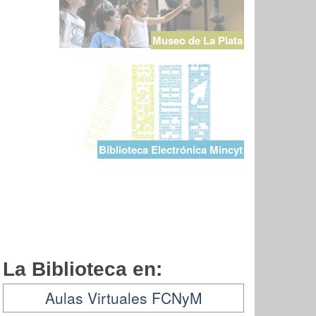
Museo de La Plata
Biblioteca Electrónica Mincyt
La Biblioteca en:
Aulas Virtuales FCNyM