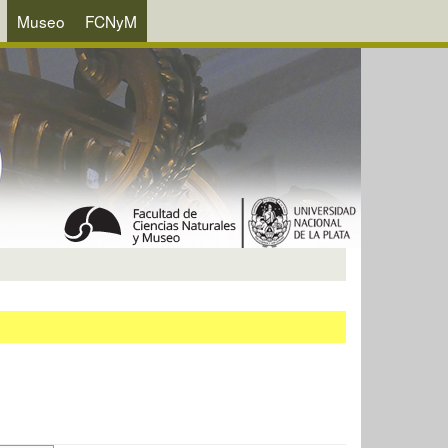
Museo
FCNyM