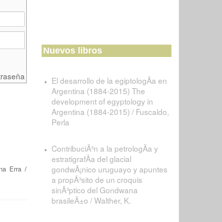
Nuevos libros
traseña
El desarrollo de la egiptologÃ­a en
Argentina (1884-2015) The
development of egyptology in
Argentina (1884-2015) / Fuscaldo,
Perla
ContribuciÃ³n a la petrologÃ­a y
estratigrafÃ­a del glacial
gondwÃ¡nico uruguayo y apuntes
na Erra
/
a propÃ³sito de un croquis
sinÃ³ptico del Gondwana
brasileÃ±o / Walther, K.