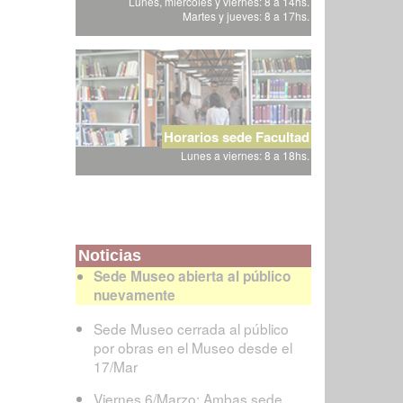
Lunes, miércoles y viernes: 8 a 14hs.
Martes y jueves: 8 a 17hs.
Horarios sede Facultad
Lunes a viernes: 8 a 18hs.
Noticias
Sede Museo abierta al público
nuevamente
Sede Museo cerrada al público
por obras en el Museo desde el
17/Mar
Viernes 6/Marzo: Ambas sede