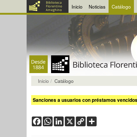
Inicio
Noticias
Catálogo
Inicio
Catálogo
Sanciones a usuarios con préstamos vencidos:
Facebook
WhatsApp
LinkedIn
X
Copy
Share
Link