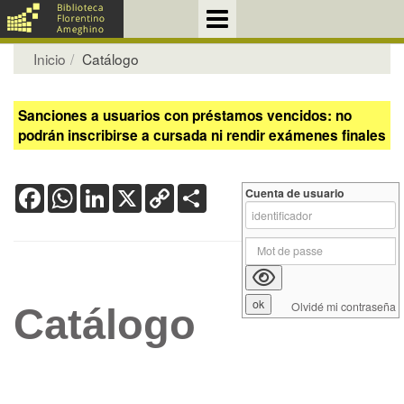
Inicio
Catálogo
Sanciones a usuarios con préstamos vencidos: no
podrán inscribirse a cursada ni rendir exámenes finales
Facebook
WhatsApp
LinkedIn
X
Copy
Share
Cuenta de usuario
Link
Olvidé mi contraseña
Catálogo