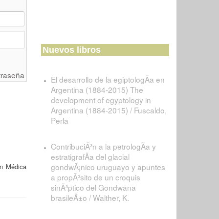
Nuevos libros
traseña
El desarrollo de la egiptologÃ­a en
Argentina (1884-2015) The
development of egyptology in
Argentina (1884-2015) / Fuscaldo,
Perla
ContribuciÃ³n a la petrologÃ­a y
estratigrafÃ­a del glacial
gondwÃ¡nico uruguayo y apuntes
ón Médica
a propÃ³sito de un croquis
sinÃ³ptico del Gondwana
brasileÃ±o / Walther, K.