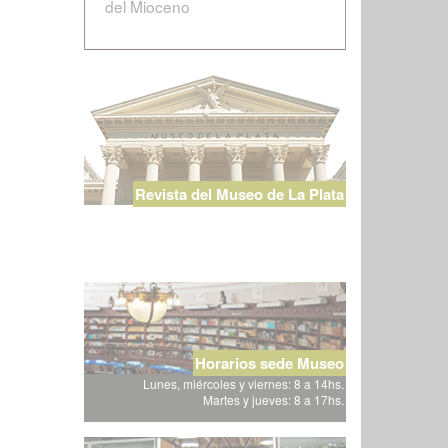
del Mioceno
Revista del Museo de La Plata
Horarios sede Museo
Lunes, miércoles y viernes: 8 a 14hs.
Martes y jueves: 8 a 17hs.