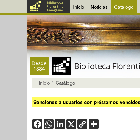
Inicio
Noticias
Catálogo
Inicio
Catálogo
Sanciones a usuarios con préstamos vencidos:
Facebook
WhatsApp
LinkedIn
X
Copy
Share
Link