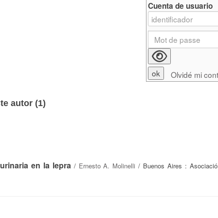
Cuenta de usuario
Olvidé mi con
e autor (
1
)
urinaria en la lepra
/
Ernesto A. Molinelli
/ Buenos Aires : Asociaci