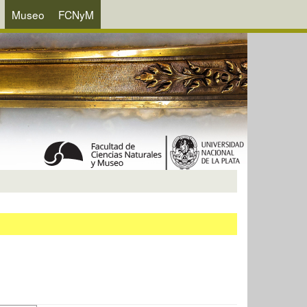
Museo
FCNyM