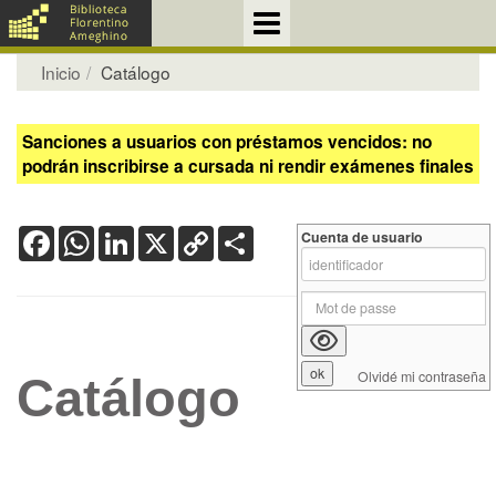
Inicio
Catálogo
Sanciones a usuarios con préstamos vencidos: no
podrán inscribirse a cursada ni rendir exámenes finales
Facebook
WhatsApp
LinkedIn
X
Copy
Share
Cuenta de usuario
Link
Olvidé mi contraseña
Catálogo