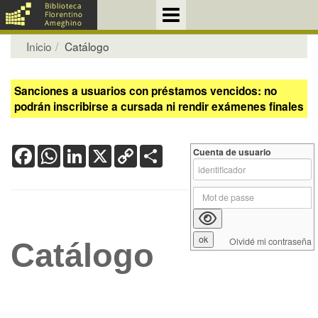
Inicio
Catálogo
Sanciones a usuarios con préstamos vencidos: no
podrán inscribirse a cursada ni rendir exámenes finales
Facebook
WhatsApp
LinkedIn
X
Copy
Share
Cuenta de usuario
Link
Olvidé mi contraseña
Catálogo