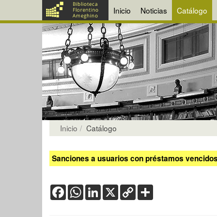
Inicio
Noticias
Catálogo
Inicio
Catálogo
Sanciones a usuarios con préstamos vencidos:
Facebook
WhatsApp
LinkedIn
X
Copy
Share
Link