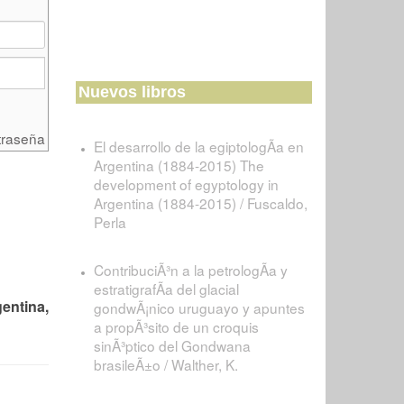
Nuevos libros
traseña
El desarrollo de la egiptologÃ­a en
Argentina (1884-2015) The
development of egyptology in
Argentina (1884-2015) / Fuscaldo,
Perla
ContribuciÃ³n a la petrologÃ­a y
estratigrafÃ­a del glacial
entina,
gondwÃ¡nico uruguayo y apuntes
a propÃ³sito de un croquis
sinÃ³ptico del Gondwana
brasileÃ±o / Walther, K.