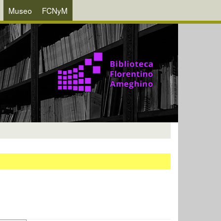
Museo
FCNyM