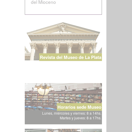
del Mioceno
Revista del Museo de La Plata
Horarios sede Museo
Lunes, miércoles y viernes: 8 a 14hs.
Martes y jueves: 8 a 17hs.