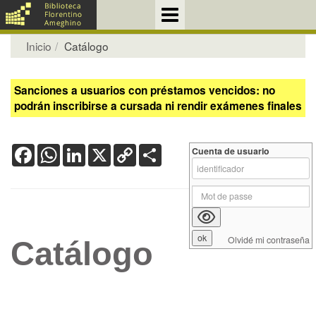
Inicio
Catálogo
Sanciones a usuarios con préstamos vencidos: no
podrán inscribirse a cursada ni rendir exámenes finales
Facebook
WhatsApp
LinkedIn
X
Copy
Share
Cuenta de usuario
Link
Olvidé mi contraseña
Catálogo