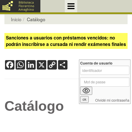
Inicio
Catálogo
Sanciones a usuarios con préstamos vencidos: no
podrán inscribirse a cursada ni rendir exámenes finales
Facebook
WhatsApp
LinkedIn
X
Copy
Share
Cuenta de usuario
Link
Olvidé mi contraseña
Catálogo