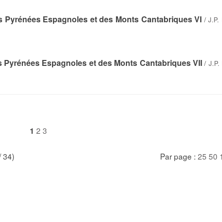
es Pyrénées Espagnoles et des Monts Cantabriques VI
/
J.P.
s Pyrénées Espagnoles et des Monts Cantabriques VII
/
J.P.
2
3
1
/ 34)
Par page :
25
50