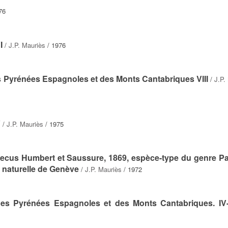
76
I
/
J.P. Mauriès
/ 1976
s Pyrénées Espagnoles et des Monts Cantabriques VIII
/
J.P.
V
/
J.P. Mauriès
/ 1975
mecus Humbert et Saussure, 1869, espèce-type du genre Pa
 naturelle de Genève
/
J.P. Mauriès
/ 1972
des Pyrénées Espagnoles et des Monts Cantabriques. IV