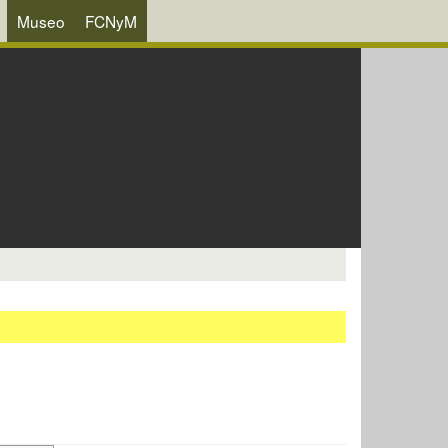
Museo
FCNyM