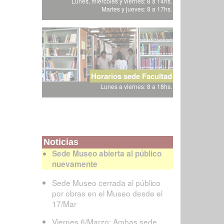
Lunes, miércoles y viernes: 8 a 14hs.
Martes y jueves: 8 a 17hs.
Horarios sede Facultad
Lunes a viernes: 8 a 18hs.
Noticias
Sede Museo abierta al público
nuevamente
Sede Museo cerrada al público
por obras en el Museo desde el
17/Mar
Viernes 6/Marzo: Ambas sede