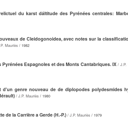
relictuel du karst dáltitude des Pyrénées centrales: Mar
ouveaux de Cleidogonoidea, avec notes sur la classificatio
.P. Mauriès
/ 1982
s Pyrénées Espagnoles et des Monts Cantabriques. IX
/
J.P.
et d'un genre nouveau de de diplopodes polydesmides 
érault)
/
J.P. Mauriès
/ 1980
e de la Carrière a Gerde (H.-P.)
/
J.P. Mauriès
/ 1979