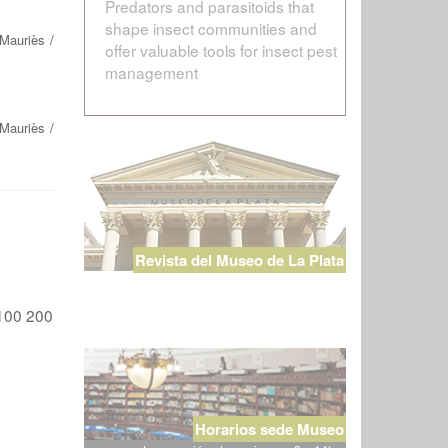
Predators and parasitoids that
shape insect communities and
 Mauriès
/
offer valuable tools for insect pest
management
 Mauriès
/
Revista del Museo de La Plata
100
200
Horarios sede Museo