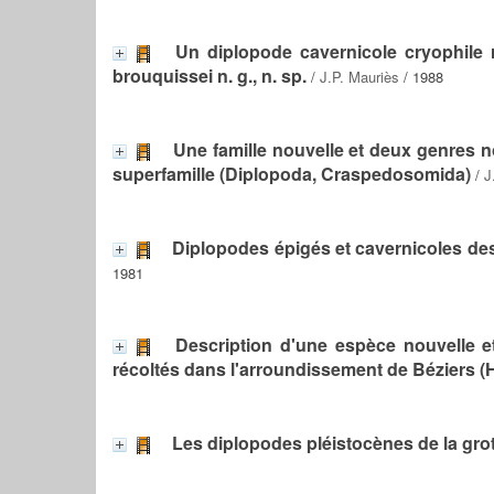
Un diplopode cavernicole cryophile 
brouquissei n. g., n. sp.
/
J.P. Mauriès
/ 1988
Une famille nouvelle et deux genres n
superfamille (Diplopoda, Craspedosomida)
/
J
Diplopodes épigés et cavernicoles de
1981
Description d'une espèce nouvelle 
récoltés dans l'arroundissement de Béziers (H
Les diplopodes pléistocènes de la grott