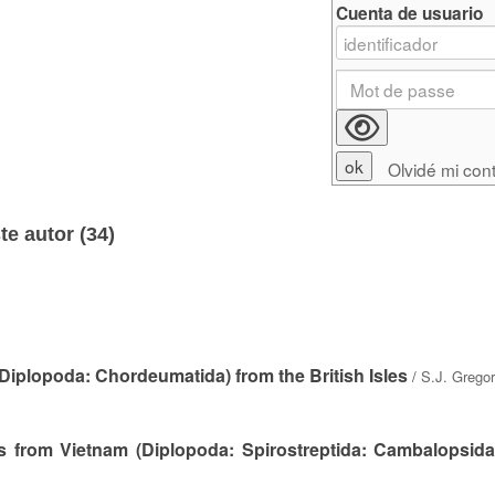
Cuenta de usuario
Olvidé mi con
e autor (
34
)
 Diplopoda: Chordeumatida) from the British Isles
/
S.J. Grego
 from Vietnam (Diplopoda: Spirostreptida: Cambalopsida