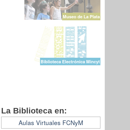
Museo de La Plata
Biblioteca Electrónica Mincyt
La Biblioteca en:
Aulas Virtuales FCNyM