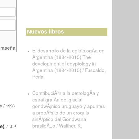
Nuevos libros
traseña
El desarrollo de la egiptologÃ­a en
Argentina (1884-2015) The
development of egyptology in
Argentina (1884-2015) / Fuscaldo,
Perla
ContribuciÃ³n a la petrologÃ­a y
estratigrafÃ­a del glacial
gondwÃ¡nico uruguayo y apuntes
ry
/ 1993
a propÃ³sito de un croquis
sinÃ³ptico del Gondwana
brasileÃ±o / Walther, K.
e)
/
J.P.