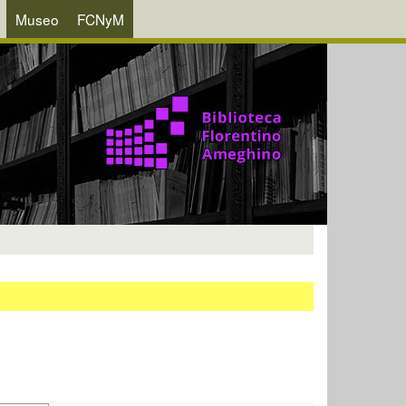
Museo
FCNyM