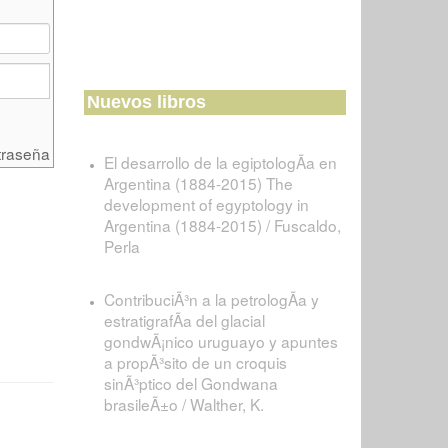
Nuevos libros
traseña
El desarrollo de la egiptologÃ­a en
Argentina (1884-2015) The
development of egyptology in
Argentina (1884-2015) / Fuscaldo,
Perla
ContribuciÃ³n a la petrologÃ­a y
estratigrafÃ­a del glacial
gondwÃ¡nico uruguayo y apuntes
a propÃ³sito de un croquis
sinÃ³ptico del Gondwana
brasileÃ±o / Walther, K.