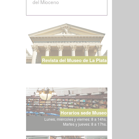
del Mioceno
Revista del Museo de La Plata
Horarios sede Museo
Lunes, miércoles y viernes: 8 a 14hs.
Martes y jueves: 8 a 17hs.