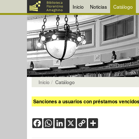
Inicio
Noticias
Catálogo
Inicio
Catálogo
Sanciones a usuarios con préstamos vencidos:
Facebook
WhatsApp
LinkedIn
X
Copy
Share
Link