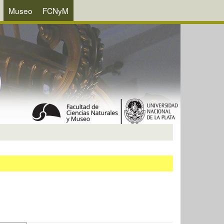
Museo
FCNyM