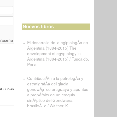
Nuevos libros
traseña
El desarrollo de la egiptologÃ­a en
Argentina (1884-2015) The
development of egyptology in
Argentina (1884-2015) / Fuscaldo,
Perla
ContribuciÃ³n a la petrologÃ­a y
estratigrafÃ­a del glacial
gondwÃ¡nico uruguayo y apuntes
al Survey
a propÃ³sito de un croquis
sinÃ³ptico del Gondwana
brasileÃ±o / Walther, K.