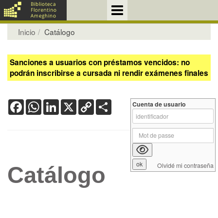
Inicio
Catálogo
Sanciones a usuarios con préstamos vencidos: no
podrán inscribirse a cursada ni rendir exámenes finales
Facebook
WhatsApp
LinkedIn
X
Copy
Share
Cuenta de usuario
Link
Olvidé mi contraseña
Catálogo