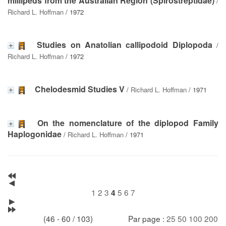
millipeds from the Australian Region (Spirostreptidae)
/
Richard L. Hoffman
/ 1972
Studies on Anatolian callipodoid Diplopoda
/
Richard L. Hoffman
/ 1972
Chelodesmid Studies V
/
Richard L. Hoffman
/ 1971
On the nomenclature of the diplopod Family
Haplogonidae
/
Richard L. Hoffman
/ 1971
1
2
3
5
6
7
4
(46 - 60 / 103)
Par page :
25
50
100
200