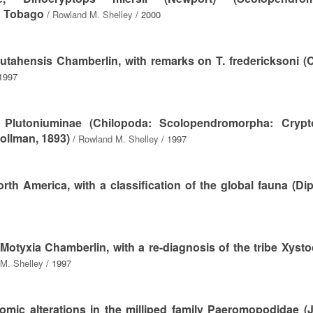
d Tobago
/
Rowland M. Shelley
/ 2000
s utahensis Chamberlin, with remarks on T. fredericksoni (
1997
y Plutoniuminae (Chilopoda: Scolopendromorpha: Crypt
ollman, 1893)
/
Rowland M. Shelley
/ 1997
orth America, with a classification of the global fauna (Di
Motyxia Chamberlin, with a re-diagnosis of the tribe Xysto
M. Shelley
/ 1997
mic alterations in the milliped family Paeromopodidae (J