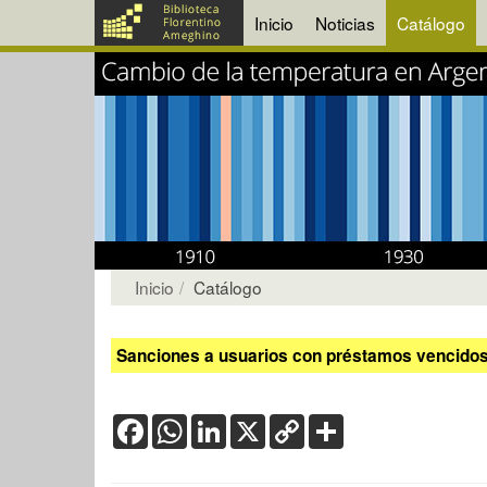
Inicio
Noticias
Catálogo
Inicio
Catálogo
Sanciones a usuarios con préstamos vencidos:
Facebook
WhatsApp
LinkedIn
X
Copy
Share
Link