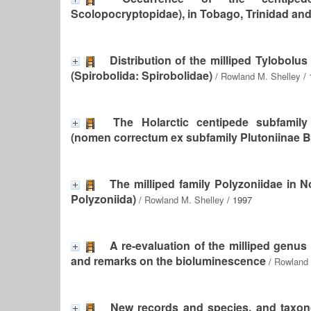
Scolopocryptopidae), in Tobago, Trinidad an
Distribution of the milliped Tylobolu
(Spirobolida: Spirobolidae)
/
Rowland M. Shelley
/ 
The Holarctic centipede subfamil
(nomen correctum ex subfamily Plutoniinae B
The milliped family Polyzoniidae in N
Polyzoniida)
/
Rowland M. Shelley
/ 1997
A re-evaluation of the milliped genus 
and remarks on the bioluminescence
/
Rowland 
New records and species, and taxono