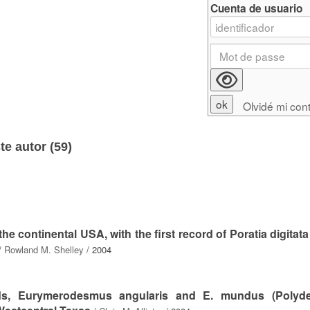
Cuenta de usuario
Olvidé mi con
e autor (
59
)
e continental USA, with the first record of Poratia digitata
/
Rowland M. Shelley
/ 2004
eds, Eurymerodesmus angularis and E. mundus (Polyd