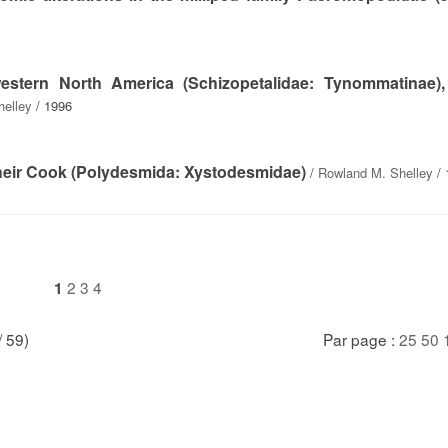
western North America (Schizopetalidae: Tynommatinae)
helley
/ 1996
cheir Cook (Polydesmida: Xystodesmidae)
/
Rowland M. Shelley
/ 
2
3
4
1
/ 59)
Par page :
25
50