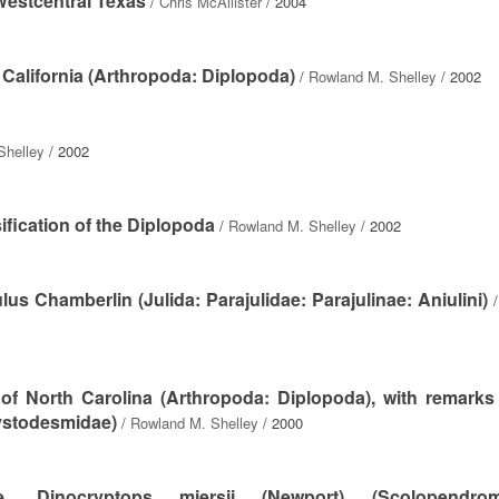
estcentral Texas
/
Chris McAllister
/ 2004
f California (Arthropoda: Diplopoda)
/
Rowland M. Shelley
/ 2002
Shelley
/ 2002
sification of the Diplopoda
/
Rowland M. Shelley
/ 2002
us Chamberlin (Julida: Parajulidae: Parajulinae: Aniulini)
 of North Carolina (Arthropoda: Diplopoda), with remarks
ystodesmidae)
/
Rowland M. Shelley
/ 2000
, Dinocryptops miersii (Newport) (Scolopendrom