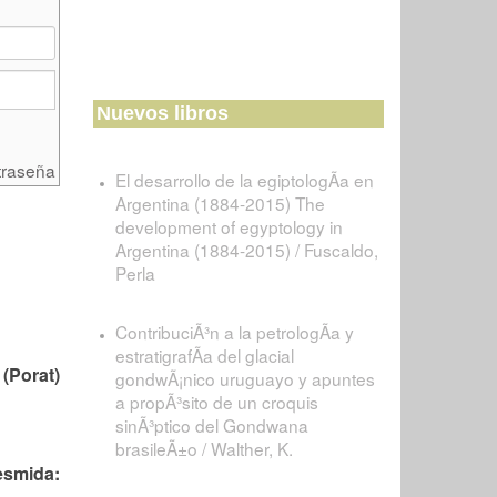
Nuevos libros
traseña
El desarrollo de la egiptologÃ­a en
Argentina (1884-2015) The
development of egyptology in
Argentina (1884-2015) / Fuscaldo,
Perla
ContribuciÃ³n a la petrologÃ­a y
estratigrafÃ­a del glacial
 (Porat)
gondwÃ¡nico uruguayo y apuntes
a propÃ³sito de un croquis
sinÃ³ptico del Gondwana
brasileÃ±o / Walther, K.
esmida: