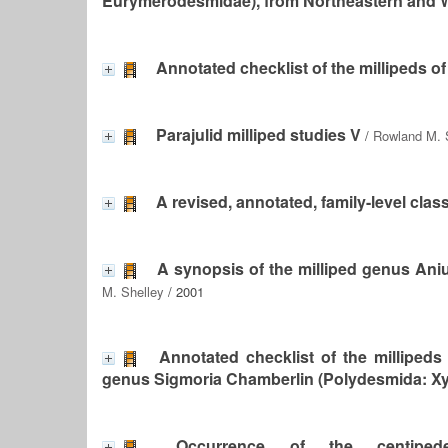
Eurymerodesmidae), from Northeastern and W
Annotated checklist of the millipeds o
Parajulid milliped studies V
/
Rowland M. 
A revised, annotated, family-level clas
A synopsis of the milliped genus Aniul
M. Shelley
/ 2001
Annotated checklist of the millipeds
genus Sigmoria Chamberlin (Polydesmida: X
Occurrence of the centipede