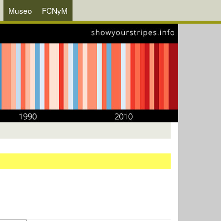
Museo
FCNyM