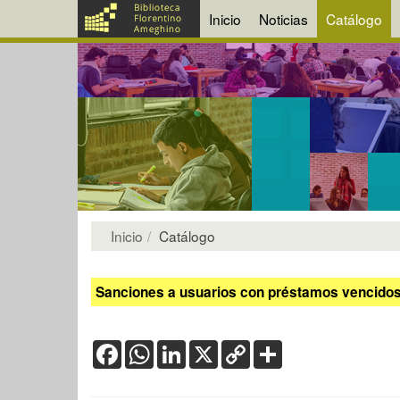
Inicio
Noticias
Catálogo
Inicio
Catálogo
Sanciones a usuarios con préstamos vencidos:
Facebook
WhatsApp
LinkedIn
X
Copy
Share
Link