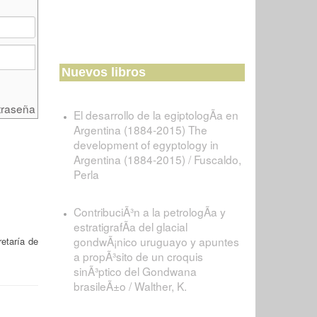
Nuevos libros
traseña
El desarrollo de la egiptologÃ­a en
Argentina (1884-2015) The
development of egyptology in
Argentina (1884-2015) / Fuscaldo,
Perla
ContribuciÃ³n a la petrologÃ­a y
estratigrafÃ­a del glacial
gondwÃ¡nico uruguayo y apuntes
etaría de
a propÃ³sito de un croquis
sinÃ³ptico del Gondwana
brasileÃ±o / Walther, K.