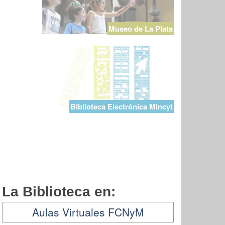
Museo de La Plata
Biblioteca Electrónica Mincyt
La Biblioteca en:
Aulas Virtuales FCNyM