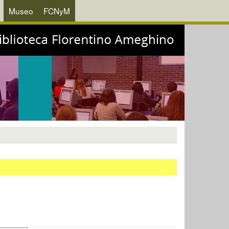
Museo
FCNyM