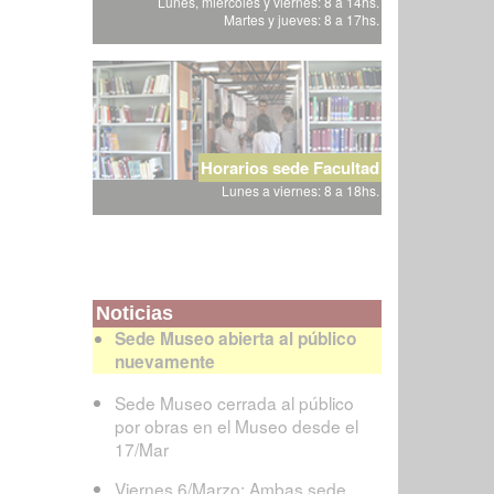
Lunes, miércoles y viernes: 8 a 14hs.
Martes y jueves: 8 a 17hs.
Horarios sede Facultad
Lunes a viernes: 8 a 18hs.
Noticias
Sede Museo abierta al público
nuevamente
Sede Museo cerrada al público
por obras en el Museo desde el
17/Mar
Viernes 6/Marzo: Ambas sede