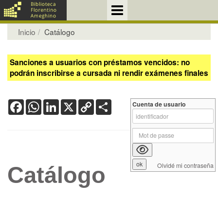
Inicio
Catálogo
Sanciones a usuarios con préstamos vencidos: no
podrán inscribirse a cursada ni rendir exámenes finales
Facebook
WhatsApp
LinkedIn
X
Copy
Share
Cuenta de usuario
Link
Olvidé mi contraseña
Catálogo