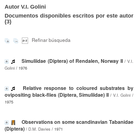
Autor V.I. Golini
Documentos disponibles escritos por este autor
(
3
)
Refinar búsqueda
Simuliidae (Diptera) of Rendalen, Norway II
/
V.I.
Golini
/ 1976
Relative response to coloured substrates by
ovipositing black-flies (Diptera, Simuliidae) II
/
V.I. Golini
/
1975
Observations on some scandinavian Tabanidae
(Diptera)
/
D.M. Davies
/ 1971