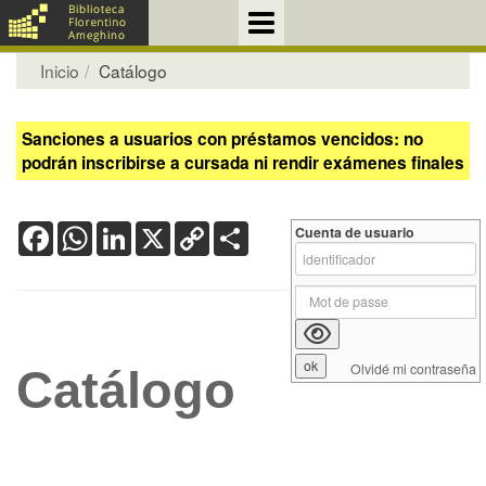
Inicio
Catálogo
Sanciones a usuarios con préstamos vencidos: no
podrán inscribirse a cursada ni rendir exámenes finales
Facebook
WhatsApp
LinkedIn
X
Copy
Share
Cuenta de usuario
Link
Olvidé mi contraseña
Catálogo