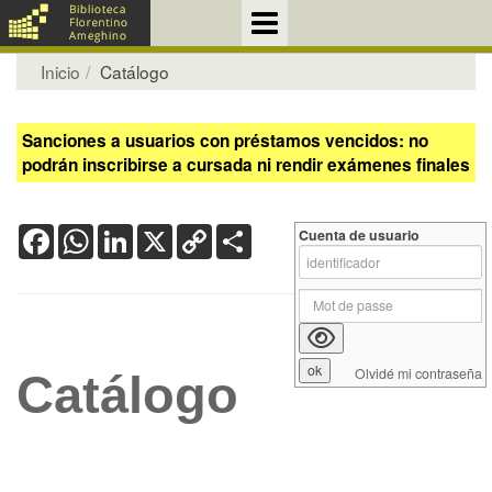
Inicio
Catálogo
Sanciones a usuarios con préstamos vencidos: no
podrán inscribirse a cursada ni rendir exámenes finales
Facebook
WhatsApp
LinkedIn
X
Copy
Share
Cuenta de usuario
Link
Olvidé mi contraseña
Catálogo