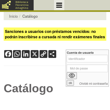
Inicio
Catálogo
Sanciones a usuarios con préstamos vencidos: no
podrán inscribirse a cursada ni rendir exámenes finales
Facebook
WhatsApp
LinkedIn
X
Copy
Share
Cuenta de usuario
Link
Olvidé mi contraseña
Catálogo