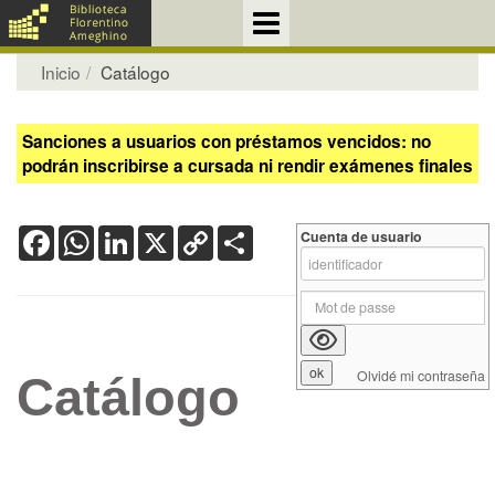
Inicio
Catálogo
Sanciones a usuarios con préstamos vencidos: no
podrán inscribirse a cursada ni rendir exámenes finales
Facebook
WhatsApp
LinkedIn
X
Copy
Share
Cuenta de usuario
Link
Olvidé mi contraseña
Catálogo