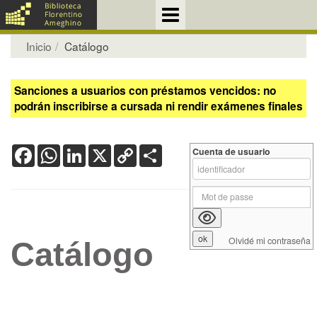
Inicio
Catálogo
Sanciones a usuarios con préstamos vencidos: no
podrán inscribirse a cursada ni rendir exámenes finales
Facebook
WhatsApp
LinkedIn
X
Copy
Share
Cuenta de usuario
Link
Olvidé mi contraseña
Catálogo