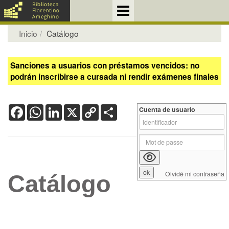
Inicio
Catálogo
Sanciones a usuarios con préstamos vencidos: no
podrán inscribirse a cursada ni rendir exámenes finales
Facebook
WhatsApp
LinkedIn
X
Copy
Share
Cuenta de usuario
Link
Olvidé mi contraseña
Catálogo