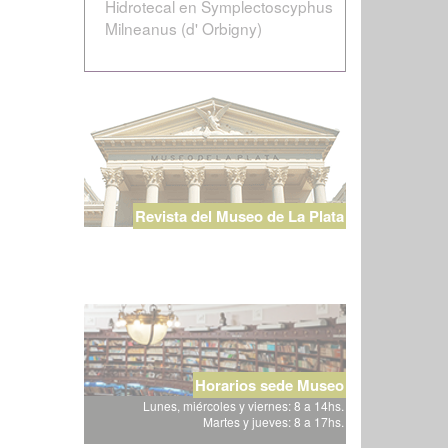
Hidrotecal en Symplectoscyphus
Milneanus (d' Orbigny)
Revista del Museo de La Plata
Horarios sede Museo
Lunes, miércoles y viernes: 8 a 14hs.
Martes y jueves: 8 a 17hs.