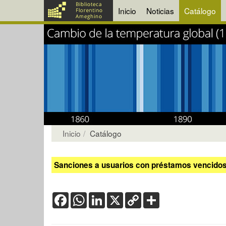
Inicio
Noticias
Catálogo
Inicio
Catálogo
Sanciones a usuarios con préstamos vencidos:
Facebook
WhatsApp
LinkedIn
X
Copy
Share
Link