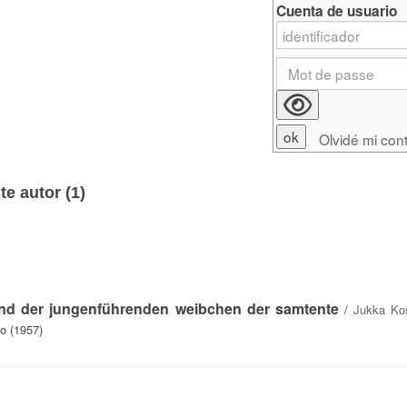
Cuenta de usuario
Olvidé mi con
e autor (
1
)
und der jungenführenden weibchen der samtente
/
Jukka Ko
o (1957)