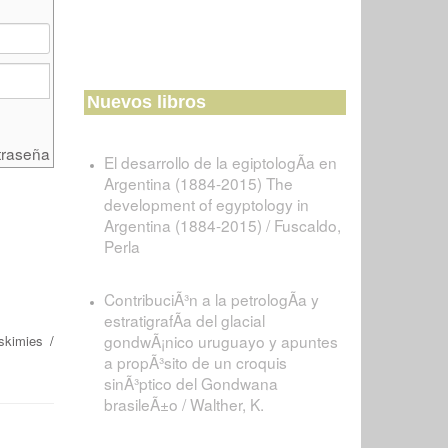
Nuevos libros
traseña
El desarrollo de la egiptologÃ­a en
Argentina (1884-2015) The
development of egyptology in
Argentina (1884-2015) / Fuscaldo,
Perla
ContribuciÃ³n a la petrologÃ­a y
estratigrafÃ­a del glacial
gondwÃ¡nico uruguayo y apuntes
skimies
/
a propÃ³sito de un croquis
sinÃ³ptico del Gondwana
brasileÃ±o / Walther, K.