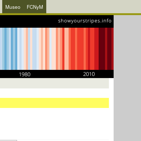
Museo
FCNyM