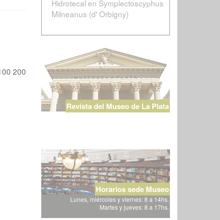
Hidrotecal en Symplectoscyphus
Milneanus (d' Orbigny)
100
200
Revista del Museo de La Plata
Horarios sede Museo
Lunes, miércoles y viernes: 8 a 14hs.
Martes y jueves: 8 a 17hs.