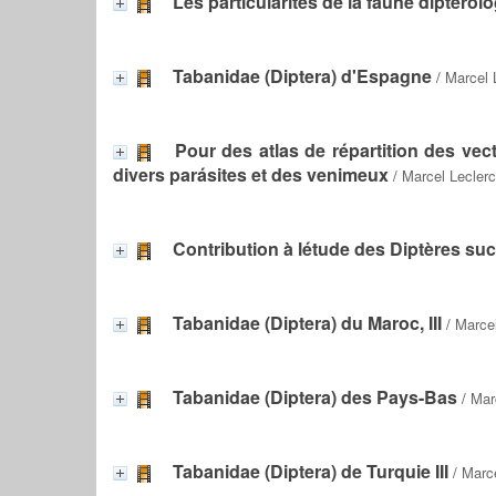
Les particularités de la faune diptér
Tabanidae (Diptera) d'Espagne
/
Marcel 
Pour des atlas de répartition des v
divers parásites et des venimeux
/
Marcel Lecler
Contribution à létude des Diptères su
Tabanidae (Diptera) du Maroc, III
/
Marcel
Tabanidae (Diptera) des Pays-Bas
/
Mar
Tabanidae (Diptera) de Turquie III
/
Marce