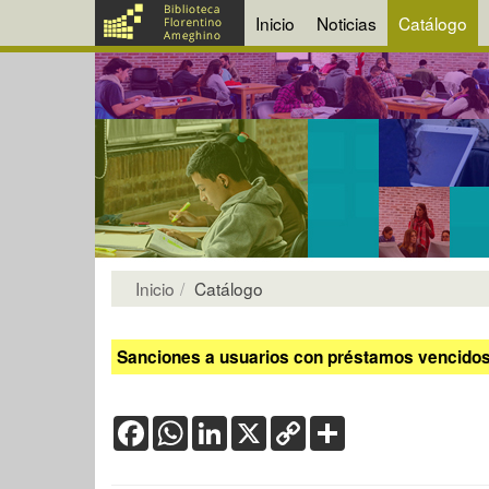
Inicio
Noticias
Catálogo
Inicio
Catálogo
Sanciones a usuarios con préstamos vencidos:
Facebook
WhatsApp
LinkedIn
X
Copy
Share
Link