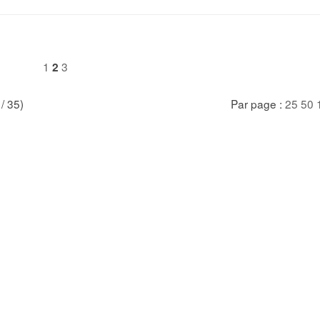
1
3
2
 / 35)
Par page :
25
50