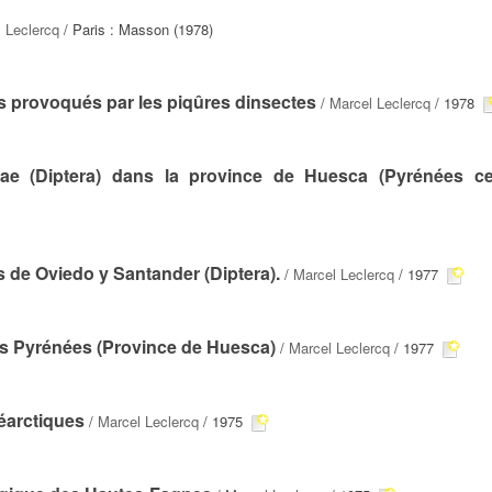
 Leclercq
/ Paris : Masson (1978)
 provoqués par les piqûres dinsectes
/
Marcel Leclercq
/ 1978
dae (Diptera) dans la province de Huesca (Pyrénées ce
 de Oviedo y Santander (Diptera).
/
Marcel Leclercq
/ 1977
es Pyrénées (Province de Huesca)
/
Marcel Leclercq
/ 1977
éarctiques
/
Marcel Leclercq
/ 1975