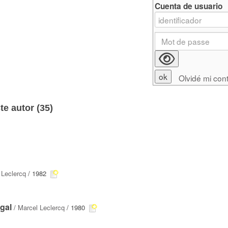
Cuenta de usuario
Olvidé mi con
e autor (
35
)
 Leclercq
/ 1982
gal
/
Marcel Leclercq
/ 1980