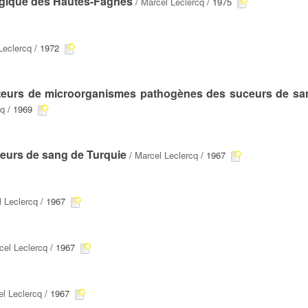
ologique des Hautes-Fagnes
/
Marcel Leclercq
/ 1975
Leclercq
/ 1972
ecteurs de microorganismes pathogènes des suceurs de sa
cq
/ 1969
ceurs de sang de Turquie
/
Marcel Leclercq
/ 1967
 Leclercq
/ 1967
cel Leclercq
/ 1967
l Leclercq
/ 1967