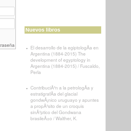
Nuevos libros
traseña
El desarrollo de la egiptologÃ­a en
Argentina (1884-2015) The
development of egyptology in
Argentina (1884-2015) / Fuscaldo,
Perla
ContribuciÃ³n a la petrologÃ­a y
estratigrafÃ­a del glacial
gondwÃ¡nico uruguayo y apuntes
a propÃ³sito de un croquis
sinÃ³ptico del Gondwana
brasileÃ±o / Walther, K.