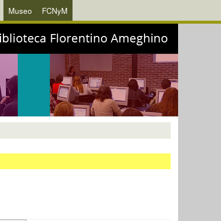
Museo
FCNyM