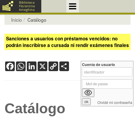
Inicio
Catálogo
Sanciones a usuarios con préstamos vencidos: no
podrán inscribirse a cursada ni rendir exámenes finales
Facebook
WhatsApp
LinkedIn
X
Copy
Share
Cuenta de usuario
Link
Olvidé mi contraseña
Catálogo