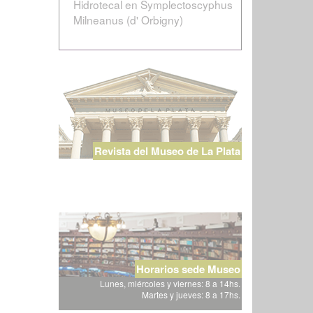
Hidrotecal en Symplectoscyphus
Milneanus (d' Orbigny)
Revista del Museo de La Plata
Horarios sede Museo
Lunes, miércoles y viernes: 8 a 14hs.
Martes y jueves: 8 a 17hs.