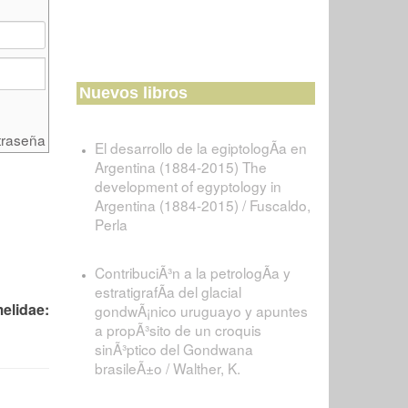
Nuevos libros
traseña
El desarrollo de la egiptologÃ­a en
Argentina (1884-2015) The
development of egyptology in
Argentina (1884-2015) / Fuscaldo,
Perla
ContribuciÃ³n a la petrologÃ­a y
estratigrafÃ­a del glacial
elidae:
gondwÃ¡nico uruguayo y apuntes
a propÃ³sito de un croquis
sinÃ³ptico del Gondwana
brasileÃ±o / Walther, K.