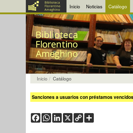
Inicio
Noticias
Catálogo
Inicio
Catálogo
Sanciones a usuarios con préstamos vencidos:
Facebook
WhatsApp
LinkedIn
X
Copy
Share
Link