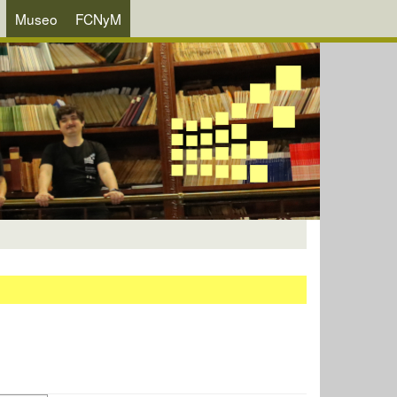
Museo
FCNyM