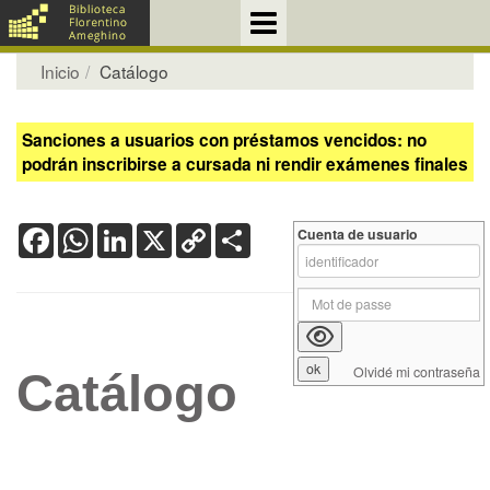
Inicio
Catálogo
Sanciones a usuarios con préstamos vencidos: no
podrán inscribirse a cursada ni rendir exámenes finales
Facebook
WhatsApp
LinkedIn
X
Copy
Share
Cuenta de usuario
Link
Olvidé mi contraseña
Catálogo