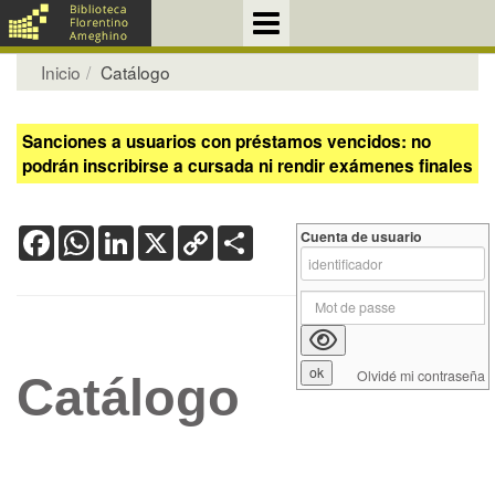
Inicio
Catálogo
Sanciones a usuarios con préstamos vencidos: no
podrán inscribirse a cursada ni rendir exámenes finales
Facebook
WhatsApp
LinkedIn
X
Copy
Share
Cuenta de usuario
Link
Olvidé mi contraseña
Catálogo