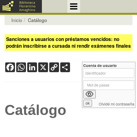
Inicio
Catálogo
Sanciones a usuarios con préstamos vencidos: no
podrán inscribirse a cursada ni rendir exámenes finales
Facebook
WhatsApp
LinkedIn
X
Copy
Share
Cuenta de usuario
Link
Olvidé mi contraseña
Catálogo