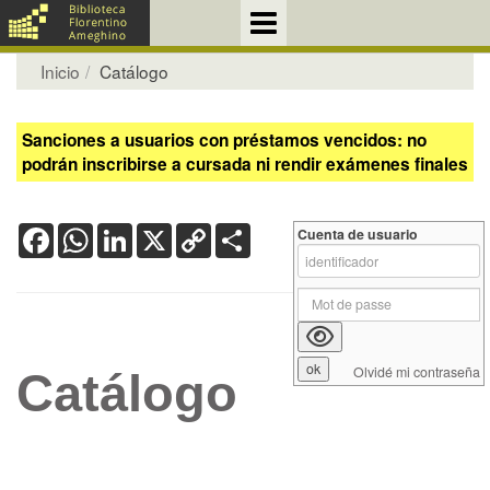
Inicio
Catálogo
Sanciones a usuarios con préstamos vencidos: no
podrán inscribirse a cursada ni rendir exámenes finales
Facebook
WhatsApp
LinkedIn
X
Copy
Share
Cuenta de usuario
Link
Olvidé mi contraseña
Catálogo