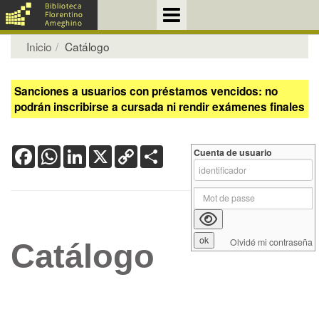
Inicio
Catálogo
Sanciones a usuarios con préstamos vencidos: no
podrán inscribirse a cursada ni rendir exámenes finales
Facebook
WhatsApp
LinkedIn
X
Copy
Share
Cuenta de usuario
Link
Olvidé mi contraseña
Catálogo