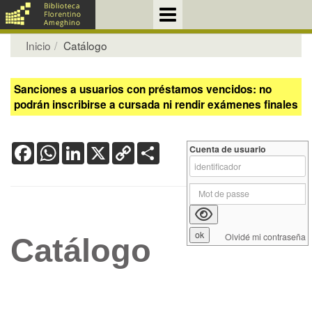
Inicio
Catálogo
Sanciones a usuarios con préstamos vencidos: no
podrán inscribirse a cursada ni rendir exámenes finales
Facebook
WhatsApp
LinkedIn
X
Copy
Share
Cuenta de usuario
Link
Olvidé mi contraseña
Catálogo