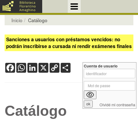
Inicio
Catálogo
Sanciones a usuarios con préstamos vencidos: no
podrán inscribirse a cursada ni rendir exámenes finales
Facebook
WhatsApp
LinkedIn
X
Copy
Share
Cuenta de usuario
Link
Olvidé mi contraseña
Catálogo