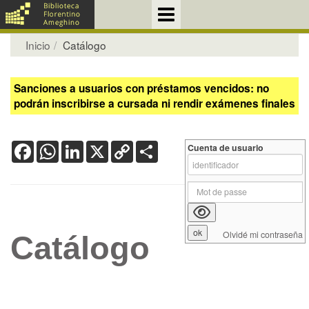
Inicio
Catálogo
Sanciones a usuarios con préstamos vencidos: no
podrán inscribirse a cursada ni rendir exámenes finales
Facebook
WhatsApp
LinkedIn
X
Copy
Share
Cuenta de usuario
Link
Olvidé mi contraseña
Catálogo