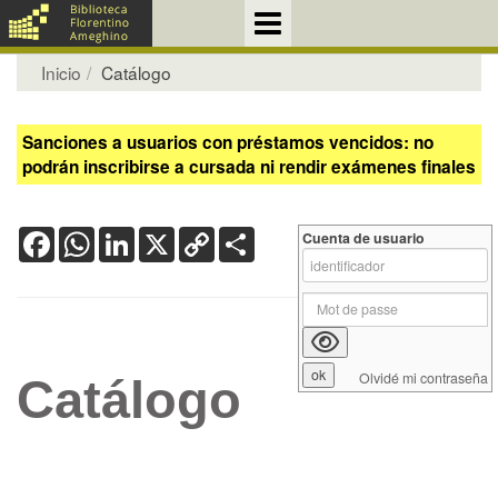
Inicio
Catálogo
Sanciones a usuarios con préstamos vencidos: no
podrán inscribirse a cursada ni rendir exámenes finales
Facebook
WhatsApp
LinkedIn
X
Copy
Share
Cuenta de usuario
Link
Olvidé mi contraseña
Catálogo