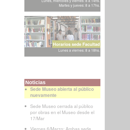
Lunes, miércoles y viernes: 8 a 14hs.
Martes y jueves: 8 a 17hs.
Horarios sede Facultad
Lunes a viernes: 8 a 18hs.
Noticias
Sede Museo abierta al público
nuevamente
Sede Museo cerrada al público
por obras en el Museo desde el
17/Mar
Viernes 6/Marzo: Ambas sede