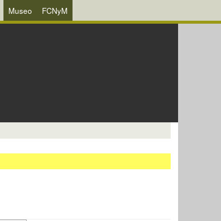
Museo
FCNyM