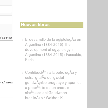
Nuevos libros
traseña
El desarrollo de la egiptologÃ­a en
Argentina (1884-2015) The
development of egyptology in
Argentina (1884-2015) / Fuscaldo,
Perla
ContribuciÃ³n a la petrologÃ­a y
estratigrafÃ­a del glacial
gondwÃ¡nico uruguayo y apuntes
e Linnean
a propÃ³sito de un croquis
sinÃ³ptico del Gondwana
brasileÃ±o / Walther, K.