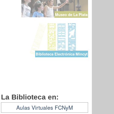
Museo de La Plata
Biblioteca Electrónica Mincyt
La Biblioteca en:
Aulas Virtuales FCNyM