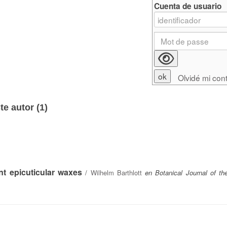
Cuenta de usuario
Olvidé mi con
e autor (
1
)
nt epicuticular waxes
/
Wilhelm Barthlott
en Botanical Journal of th