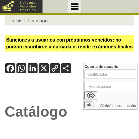
Inicio
Catálogo
Sanciones a usuarios con préstamos vencidos: no
podrán inscribirse a cursada ni rendir exámenes finales
Facebook
WhatsApp
LinkedIn
X
Copy
Share
Cuenta de usuario
Link
Olvidé mi contraseña
Catálogo