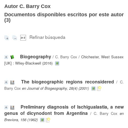
Autor C. Barry Cox
Documentos disponibles escritos por este autor
(
3
)
Refinar búsqueda
Biogeography
/
C. Barry Cox
/ Chichester, West Sussex
[UK] : Wiley-Blackwell (2016)
The biogeographic regions reconsidered
/
C.
Barry Cox
en Journal of Biogeography, 28(4) (2001)
Preliminary diagnosis of Ischigualastia, a new
genus of dicynodont from Argentina
/
C. Barry Cox
en
Breviora, 156 (1962)