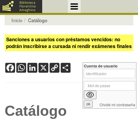
Inicio
Catálogo
Sanciones a usuarios con préstamos vencidos: no
podrán inscribirse a cursada ni rendir exámenes finales
Facebook
WhatsApp
LinkedIn
X
Copy
Share
Cuenta de usuario
Link
Olvidé mi contraseña
Catálogo