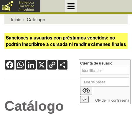
Inicio
Catálogo
Sanciones a usuarios con préstamos vencidos: no
podrán inscribirse a cursada ni rendir exámenes finales
Facebook
WhatsApp
LinkedIn
X
Copy
Share
Cuenta de usuario
Link
Olvidé mi contraseña
Catálogo