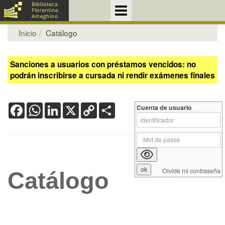
Inicio
Catálogo
Sanciones a usuarios con préstamos vencidos: no
podrán inscribirse a cursada ni rendir exámenes finales
Facebook
WhatsApp
LinkedIn
X
Copy
Share
Cuenta de usuario
Link
Olvidé mi contraseña
Catálogo