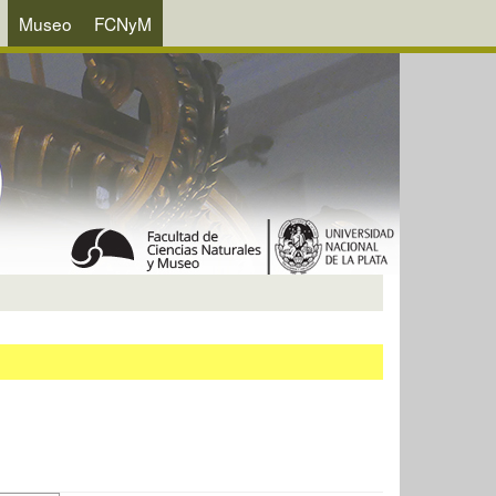
Museo
FCNyM