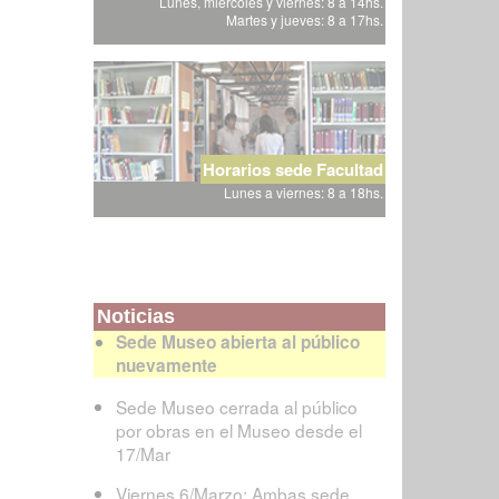
Lunes, miércoles y viernes: 8 a 14hs.
Martes y jueves: 8 a 17hs.
Horarios sede Facultad
Lunes a viernes: 8 a 18hs.
Noticias
Sede Museo abierta al público
nuevamente
Sede Museo cerrada al público
por obras en el Museo desde el
17/Mar
Viernes 6/Marzo: Ambas sede