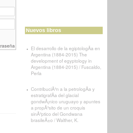
Nuevos libros
traseña
El desarrollo de la egiptologÃ­a en
Argentina (1884-2015) The
development of egyptology in
Argentina (1884-2015) / Fuscaldo,
Perla
ContribuciÃ³n a la petrologÃ­a y
estratigrafÃ­a del glacial
gondwÃ¡nico uruguayo y apuntes
a propÃ³sito de un croquis
sinÃ³ptico del Gondwana
brasileÃ±o / Walther, K.