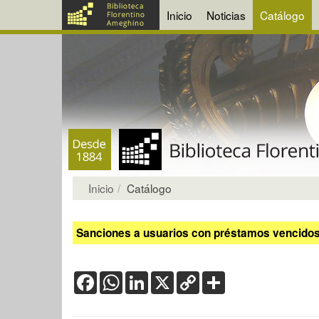
Inicio
Noticias
Catálogo
Inicio
Catálogo
Sanciones a usuarios con préstamos vencidos:
Facebook
WhatsApp
LinkedIn
X
Copy
Share
Link