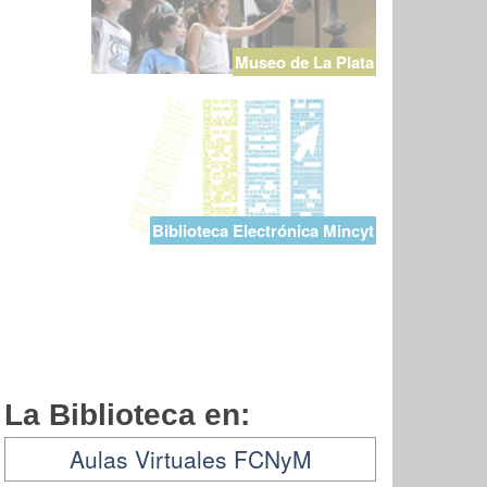
Museo de La Plata
Biblioteca Electrónica Mincyt
La Biblioteca en:
Aulas Virtuales FCNyM